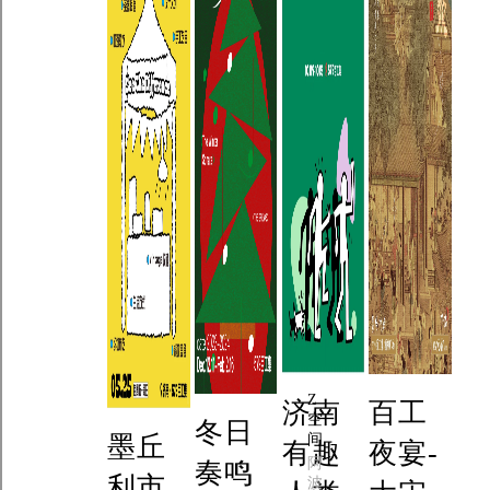
Z
济南
百工
空
冬日
墨丘
间
有趣
夜宴-
阿
奏鸣
利市
波